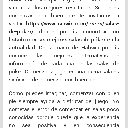
van a dar los mejores resultados. Si quieres
comenzar con buen pie te invitamos a
visitar
https://www.habwin.com/es-es/salas-
de-poker/
donde podrás
encontrar un
listado con las mejores salas de póker en la
actualidad
. De la mano de Habwin podrás
conocer las mejores alternativas e
información de cada una de las salas de
póker. Comenzar a jugar en una buena sala es
sinónimo de comenzar con buen pie.
Como puedes imaginar, comenzar con buen
pie siempre ayuda a disfrutar del juego. No
cometas el error de comenzar en salas poco
conocidas porque puede que la experiencia
no sea positiva y en consecuencia