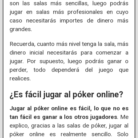
son las salas más sencillas, luego podrás
jugar en salas más profesionales en cuyo
caso necesitarás importes de dinero más
grandes.
Recuerda, cuanto más nivel tenga la sala, más
dinero inicial necesitarás para comenzar a
jugar. Por supuesto, luego podrás ganar o
perder, todo dependerá del juego que
realices.
¿Es fácil jugar al póker online?
Jugar al póker online es fácil, lo que no es
tan fácil es ganar a los otros jugadores
. Me
explico, gracias a las salas de póker, jugar al
póker online es realmente sencillo. Solo