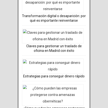
Transformación digital o desaparición: por
qué es importante reinventarse
Claves para gestionar un traslado de
oficina en Madrid con éxito
Estrategias para conseguir dinero rápido