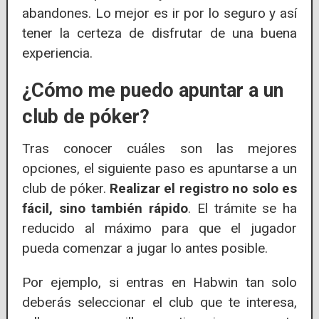
abandones. Lo mejor es ir por lo seguro y así
tener la certeza de disfrutar de una buena
experiencia.
¿Cómo me puedo apuntar a un
club de póker?
Tras conocer cuáles son las mejores
opciones, el siguiente paso es apuntarse a un
club de póker.
Realizar el registro no solo es
fácil, sino también rápido
. El trámite se ha
reducido al máximo para que el jugador
pueda comenzar a jugar lo antes posible.
Por ejemplo, si entras en Habwin tan solo
deberás seleccionar el club que te interesa,