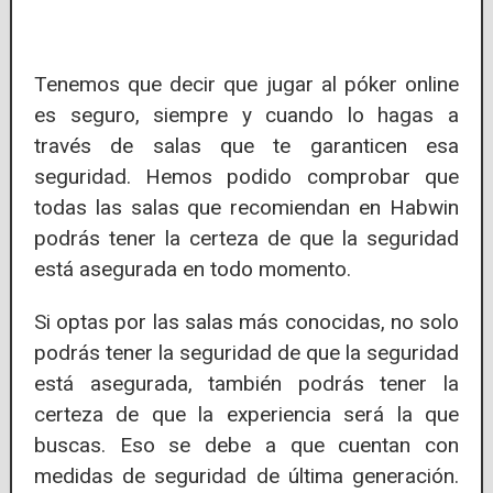
Tenemos que decir que jugar al póker online
es seguro, siempre y cuando lo hagas a
través de salas que te garanticen esa
seguridad. Hemos podido comprobar que
todas las salas que recomiendan en Habwin
podrás tener la certeza de que la seguridad
está asegurada en todo momento.
Si optas por las salas más conocidas, no solo
podrás tener la seguridad de que la seguridad
está asegurada, también podrás tener la
certeza de que la experiencia será la que
buscas. Eso se debe a que cuentan con
medidas de seguridad de última generación.