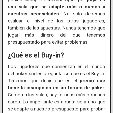
una sala que se adapte más o menos a
nuestras necesidades
. No solo debemos
evaluar el nivel de los otros jugadores,
también de las apuestas. Nunca tenemos que
jugar más dinero del que tenemos
presupuestado para evitar problemas.
¿Qué es el Buy-in?
Los jugadores que comienzan en el mundo
del póker suelen preguntarse qué es el Buy-in.
Tenemos que decir que es el
precio que
tiene la inscripción en un torneo de póker
.
Como en las salas, hay torneos más o menos
caros. Lo importante es apuntarse a uno que
se adapte a nuestro presupuesto para probar