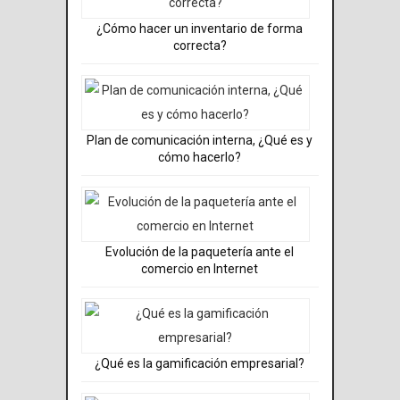
¿Cómo hacer un inventario de forma
correcta?
Plan de comunicación interna, ¿Qué es y
cómo hacerlo?
Evolución de la paquetería ante el
comercio en Internet
¿Qué es la gamificación empresarial?