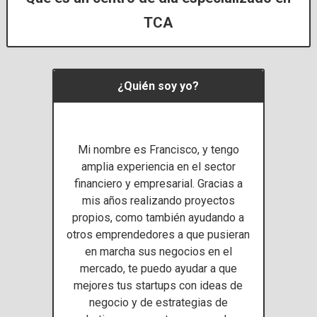
TCA
​¿Quién soy yo?
Mi nombre es Francisco, y tengo
amplia experiencia en el sector
financiero y empresarial. Gracias a
mis años realizando proyectos
propios, como también ayudando a
otros emprendedores a que pusieran
en marcha sus negocios en el
mercado, te puedo ayudar a que
mejores tus startups con ideas de
negocio y de estrategias de