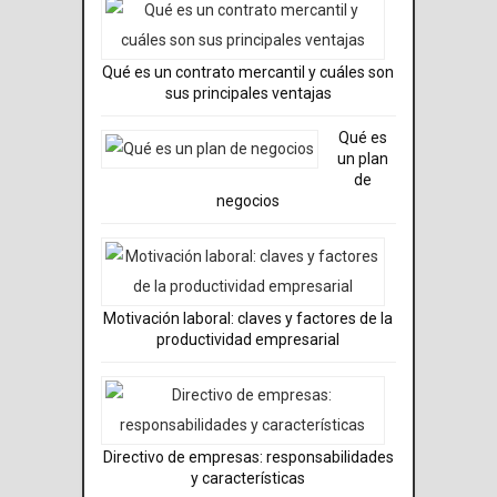
Qué es un contrato mercantil y cuáles son
sus principales ventajas
Qué es
un plan
de
negocios
Motivación laboral: claves y factores de la
productividad empresarial
Directivo de empresas: responsabilidades
y características