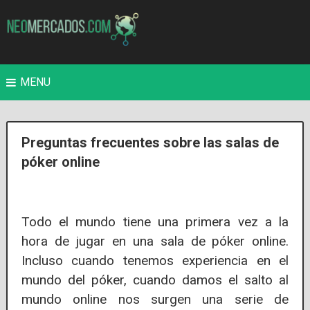
MENU
Preguntas frecuentes sobre las salas de
póker online
Todo el mundo tiene una primera vez a la
hora de jugar en una sala de póker online.
Incluso cuando tenemos experiencia en el
mundo del póker, cuando damos el salto al
mundo online nos surgen una serie de