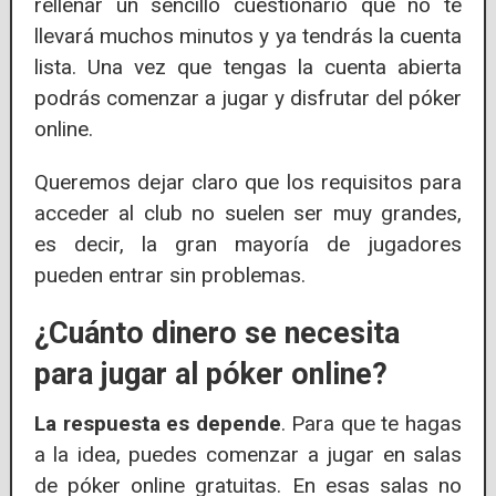
rellenar un sencillo cuestionario que no te
llevará muchos minutos y ya tendrás la cuenta
lista. Una vez que tengas la cuenta abierta
podrás comenzar a jugar y disfrutar del póker
online.
Queremos dejar claro que los requisitos para
acceder al club no suelen ser muy grandes,
es decir, la gran mayoría de jugadores
pueden entrar sin problemas.
¿Cuánto dinero se necesita
para jugar al póker online?
La respuesta es depende
. Para que te hagas
a la idea, puedes comenzar a jugar en salas
de póker online gratuitas. En esas salas no